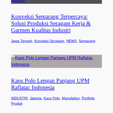
Konveksi Semarang Terpercaya:
Solusi Produksi Seragam Kerja &
Garmen Kualitas Industri
Jawa Tengah
, 
Konveksi Seragam
, 
NEWS
, 
Semarang
Kaos Polo Lengan Panjang UPM
Raflatac Indonesia
INDUSTRI
, 
Jakarta
, 
Kaos Polo
, 
Manufaktur
, 
Portfolio
Produk