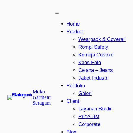
Lewati
ke
konten
Home
Product
Wearpack & Coverall
Rompi Safety
Kemeja Custom
Kaos Polo
Celana – Jeans
Jaket Industri
Portfolio
Moko
Galeri
Garment
Client
Seragam
Layanan Bordir
Price List
Corporate
Blog