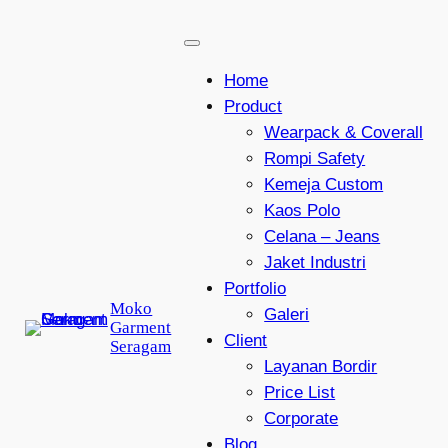
Lewati
ke
konten
Home
Product
Wearpack & Coverall
Rompi Safety
Kemeja Custom
Kaos Polo
Celana – Jeans
Jaket Industri
Portfolio
Moko
Galeri
Garment
Client
Seragam
Layanan Bordir
Price List
Corporate
Blog