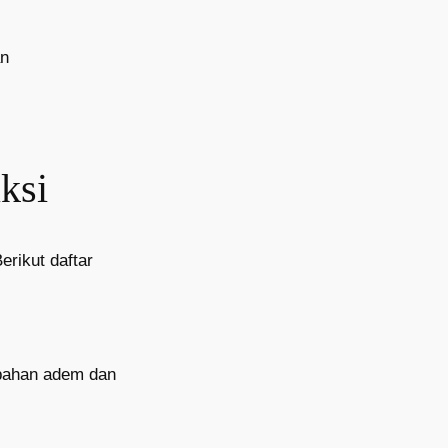
an
ksi
rikut daftar
 bahan adem dan