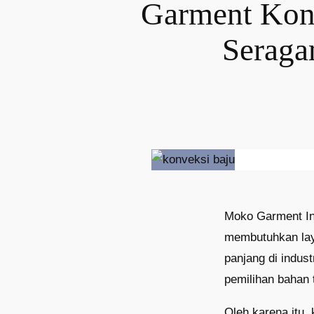
Garment Konv
Seraga
Moko Garment In
membutuhkan lay
panjang di indus
pemilihan bahan 
Oleh karena itu,