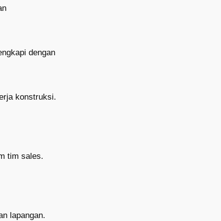
an
lengkapi dengan
erja konstruksi.
m tim sales.
an lapangan.