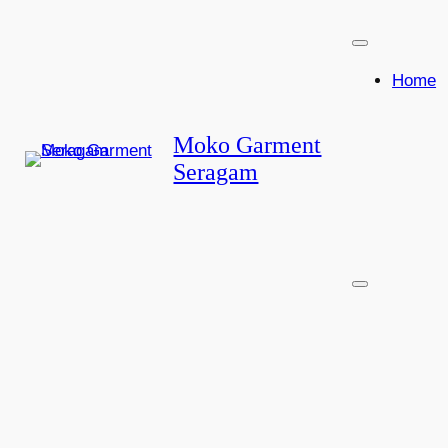
Lewati
ke
konten
Home
Moko Garment
Seragam