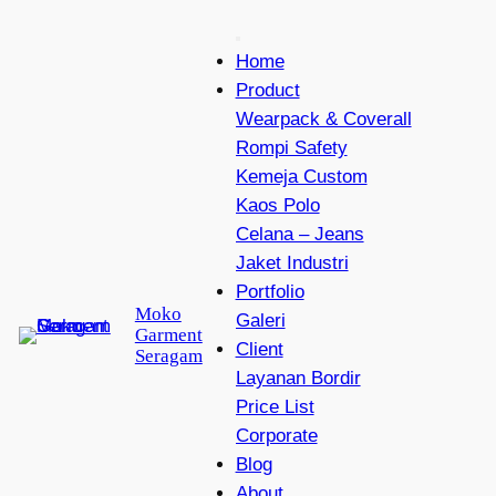
Lewati
ke
Home
konten
Product
Wearpack & Coverall
Rompi Safety
Kemeja Custom
Kaos Polo
Celana – Jeans
Jaket Industri
Portfolio
Moko
Galeri
Garment
Client
Seragam
Layanan Bordir
Price List
Corporate
Blog
About