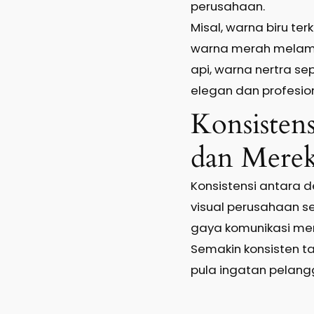
perusahaan.
Misal, warna biru te
warna merah melam
api, warna nertra se
elegan dan profesion
Konsistens
dan Mere
Konsistensi antara 
visual perusahaan se
gaya komunikasi me
Semakin konsisten t
pula ingatan pelang