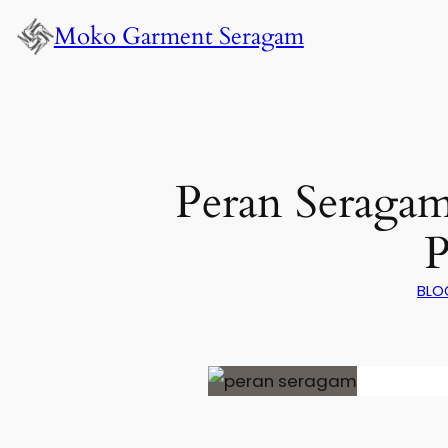
Lewati
Moko Garment Seragam
ke
konten
Peran Seragam
P
BLO