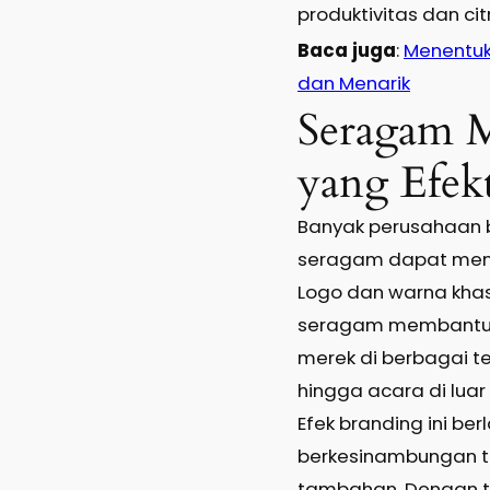
produktivitas dan ci
Baca juga
:
Menentuk
dan Menarik
Seragam M
yang Efekt
Banyak perusahaan
seragam dapat menja
Logo dan warna kha
seragam membantu 
merek di berbagai te
hingga acara di luar 
Efek branding ini be
berkesinambungan t
tambahan. Dengan 