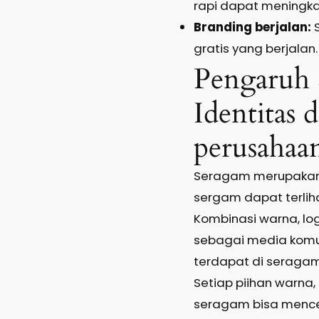
rapi dapat meningk
Branding berjalan:
S
gratis yang berjalan.
Pengaruh
Identitas 
perusahaa
Seragam merupaka
sergam dapat terlih
Kombinasi warna, lo
sebagai media komun
terdapat di seragam
Setiap piihan warna
seragam bisa mence