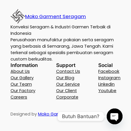
Moko Garment Seragam
Konveksi Seragam & Industri Garmen Terbaik di
Indonesia
Perusahaan manufaktur pakaian serta seragam
yang berbasis di Semarang, Jawa Tengah. Kami
terkenal sebagai spesialis pembuatan seragam
custom berkualitas.
Information
Support
Social
About Us
Contact Us
Facebook
Our Gallery
Our Blog
Instagram
Our Team
Our Service
Linkedin
Our Factory
Our Client
Youtube
Careers
Corporate
Designed by
Moko Garment Indonesia
Butuh Bantuan?
Open