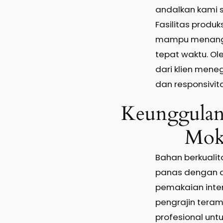
andalkan kami 
Fasilitas produk
mampu menanga
tepat waktu. Ole
dari klien meneg
dan responsivit
Keunggulan
Mok
Bahan berkualit
panas dengan d
pemakaian intens
pengrajin teramp
profesional untu