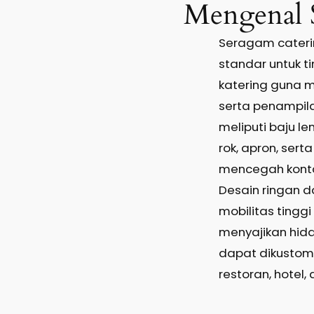
Mengenal 
Seragam cateri
standar untuk ti
katering guna m
serta penampil
meliputi baju l
rok, apron, sert
mencegah kont
Desain ringan d
mobilitas tingg
menyajikan hida
dapat dikustomi
restoran, hotel, 