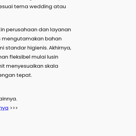
esuai tema wedding atau
antin perusahaan dan layanan
s mengutamakan bahan
i standar higienis. Akhirnya,
n fleksibel mulai lusin
nit menyesuaikan skala
dengan tepat.
Lainnya.
pnya
>>>