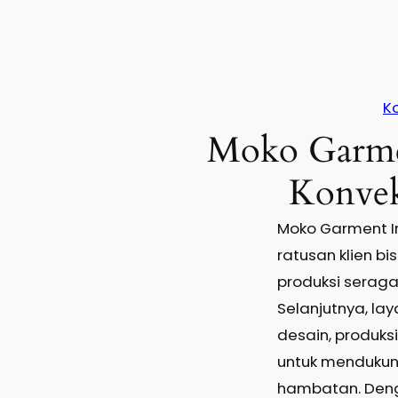
K
Moko Garme
Konvek
Moko Garment I
ratusan klien bi
produksi serag
Selanjutnya, l
desain, produks
untuk mendukun
hambatan. Deng