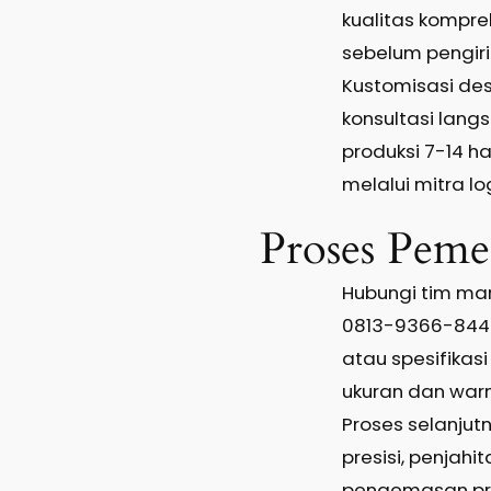
kualitas kompre
sebelum pengir
Kustomisasi desa
konsultasi lang
produksi 7-14 
melalui mitra lo
Proses Peme
Hubungi tim ma
0813-9366-8448
atau spesifikas
ukuran dan war
Proses selanjut
presisi, penjahit
pengemasan pro