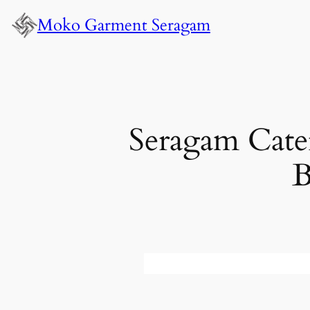
Lewati
Moko Garment Seragam
ke
konten
Seragam Cate
B