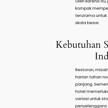
Oleh karena itu
kompak memperk
terutama untuk 
skala besar.
Kebutuhan S
In
Restoran, misa
harian tahan no
panjang. Sement
hotel memerluk
variasi untuk s
penyelenggara a