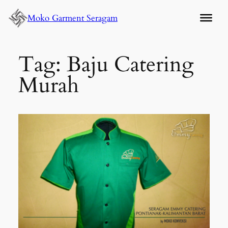
Lewati
Moko Garment Seragam
ke
konten
Tag:
Baju Catering
Murah