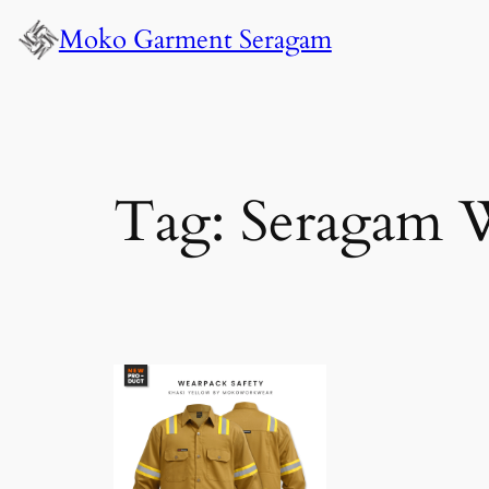
Lewati
Moko Garment Seragam
ke
konten
Tag:
Seragam 