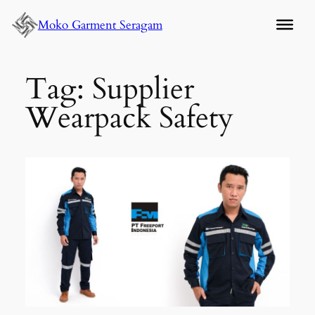
Lewati
Moko Garment Seragam
ke
konten
Tag:
Supplier
Wearpack Safety