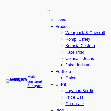
Lewati
ke
konten
Home
Product
Wearpack & Coverall
Rompi Safety
Kemeja Custom
Kaos Polo
Celana – Jeans
Jaket Industri
Portfolio
Moko
Galeri
Garment
Client
Seragam
Layanan Bordir
Price List
Corporate
Blog