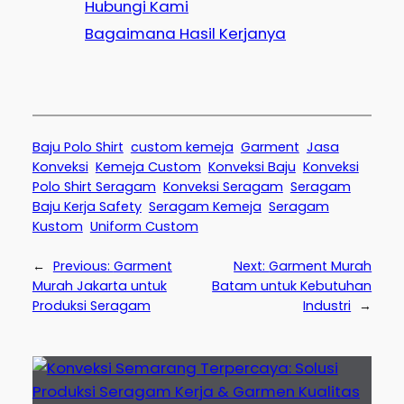
Hubungi Kami
Bagaimana Hasil Kerjanya
Baju Polo Shirt
custom kemeja
Garment
Jasa
Konveksi
Kemeja Custom
Konveksi Baju
Konveksi
Polo Shirt Seragam
Konveksi Seragam
Seragam
Baju Kerja Safety
Seragam Kemeja
Seragam
Kustom
Uniform Custom
←
Previous:
Garment
Next:
Garment Murah
Murah Jakarta untuk
Batam untuk Kebutuhan
Produksi Seragam
Industri
→