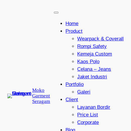
Lewati
ke
konten
Home
Product
Wearpack & Coverall
Rompi Safety
Kemeja Custom
Kaos Polo
Celana – Jeans
Jaket Industri
Portfolio
Moko
Galeri
Garment
Client
Seragam
Layanan Bordir
Price List
Corporate
Blog