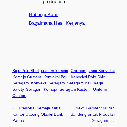
production.
Hubungi Kami
Bagaimana Hasil Kerjanya
Baju Polo Shirt
custom kemeja
Garment
Jasa Konveksi
Kemeja Custom
Konveksi Baju
Konveksi Polo Shirt
Seragam
Konveksi Seragam
Seragam Baju Kerja
Safety
Seragam Kemeja
Seragam Kustom
Uniform
Custom
←
Previous:
Kemeja Kerja
Next:
Garment Murah
Kantor Cabang Oksibil Bank
Bandung untuk Produksi
Papua
Seragam
→