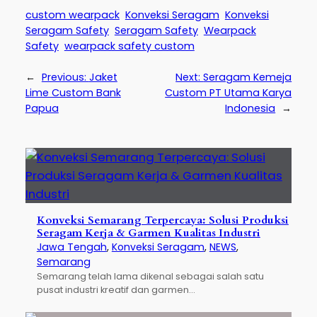
custom wearpack
Konveksi Seragam
Konveksi
Seragam Safety
Seragam Safety
Wearpack
Safety
wearpack safety custom
←
Previous:
Jaket
Next:
Seragam Kemeja
Lime Custom Bank
Custom PT Utama Karya
Papua
Indonesia
→
Konveksi Semarang Terpercaya: Solusi Produksi
Seragam Kerja & Garmen Kualitas Industri
Jawa Tengah
, 
Konveksi Seragam
, 
NEWS
, 
Semarang
Semarang telah lama dikenal sebagai salah satu
pusat industri kreatif dan garmen…